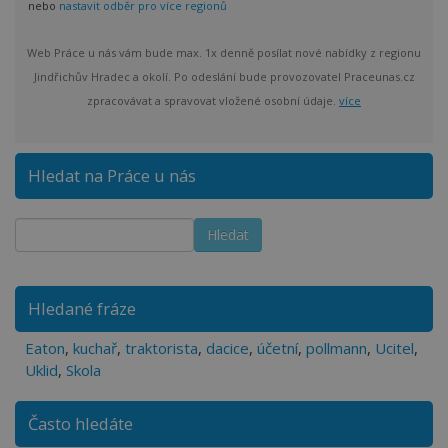
nebo
nastavit odběr pro více regionů
Web Práce u nás vám bude max. 1x denně posílat nové nabídky z regionu
Jindřichův Hradec a okolí. Po odeslání bude provozovatel Praceunas.cz
zpracovávat a spravovat vložené osobní údaje.
více
Hledat na Práce u nás
Hledané fráze
Eaton
,
kuchař
,
traktorista
,
dacice
,
účetní
,
pollmann
,
Ucitel
,
Uklid
,
Skola
Často hledáte