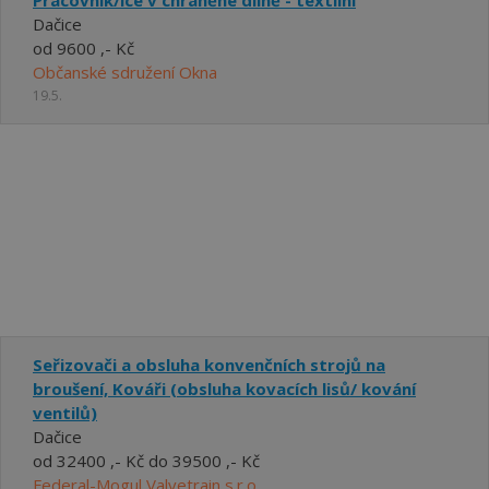
Dačice
od 9600 ,- Kč
Občanské sdružení Okna
19.5.
Seřizovači a obsluha konvenčních strojů na
broušení, Kováři (obsluha kovacích lisů/ kování
ventilů)
Dačice
od 32400 ,- Kč do 39500 ,- Kč
Federal-Mogul Valvetrain s.r.o.