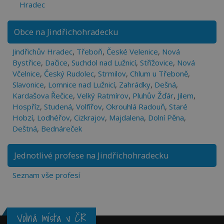
Hradec
Obce na Jindřichohradecku
Jindřichův Hradec
,
Třeboň
,
České Velenice
,
Nová
Bystřice
,
Dačice
,
Suchdol nad Lužnicí
,
Střížovice
,
Nová
Včelnice
,
Český Rudolec
,
Strmilov
,
Chlum u Třeboně
,
Slavonice
,
Lomnice nad Lužnicí
,
Zahrádky
,
Dešná
,
Kardašova Řečice
,
Velký Ratmírov
,
Pluhův Žďár
,
Jilem
,
Hospříz
,
Studená
,
Volfířov
,
Okrouhlá Radouň
,
Staré
Hobzí
,
Lodhéřov
,
Cizkrajov
,
Majdalena
,
Dolní Pěna
,
Deštná
,
Bednáreček
Jednotlivé profese na Jindřichohradecku
Seznam vše profesí
Volná místa v ČR