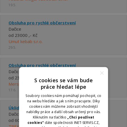
19.5.
Obsluha pro rychlé občerstvení
Dačice
od 23000 ,- Kč
Umut kebab s.r.o.
29.5.
Obsluha pro rychlé občerstvení
×
Dačice
od 23000 ,- Kč
S cookies se vám bude
Mersin King s.r.o.
práce hledat lépe
17.6.
Soubory cookies nám pomáhají pochopit, co
na webu hledáte a jak s ním pracujete. Díky
cookies vám můžeme zobrazit vhodnější
Úklidový pracovník/ce
nabídky práce a další obsah určený pro vás.
Dačice
Kliknutím na tlačítko
„Chci používat
od 6000 ,- Kč do 6000 ,- Kč
cookies“
dáte společnosti INET-SERVIS.CZ,
TREKVILA NÁHRADNÍ PLNĚNÍ s.r.o.