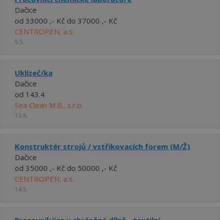
Dačice
od 33000 ,- Kč do 37000 ,- Kč
CENTROPEN, a.s.
5.5.
Uklízeč/ka
Dačice
od 143.4
Sea Clean M.B., s.r.o.
13.5.
Konstruktér strojů / vstřikovacích forem (M/Ž)
Dačice
od 35000 ,- Kč do 50000 ,- Kč
CENTROPEN, a.s.
14.5.
Pracovník/ice v chráněné dílně - textilní