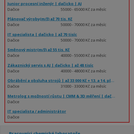
Junior procesní inženýr | dačicko | AJ
Dačice
55000 - 65000 Kč za měsíc
Plánovač výroby(m/ž) až 70 tis. Kč
Dačice
50000 - 70000 Kč za měsíc
IT specialista | dačicko | až 70 tisíc
Dačice
50000 - 70000 Kč za měsíc
Směnový mistr(m/ž) až 55 tis. Kč
Dačice
40000 - 55000 Kč za měsíc
Zákaznický servis s AJ | dačicko | až 48 tisíc
Dačice
40000 - 48000 Kč za měsíc
Obrábění a obsluha strojů | až 33 000 Kč + 13. a 14. plat.
Dačice
31000 - 33000 Kč za měsíc
Metrolog s možností růstu | CMM & 3D měření | dačicko | až 80 000 Kč
Dačice
IT specialista / administrátor
Dačice
Pracovníci chemické laboratoře