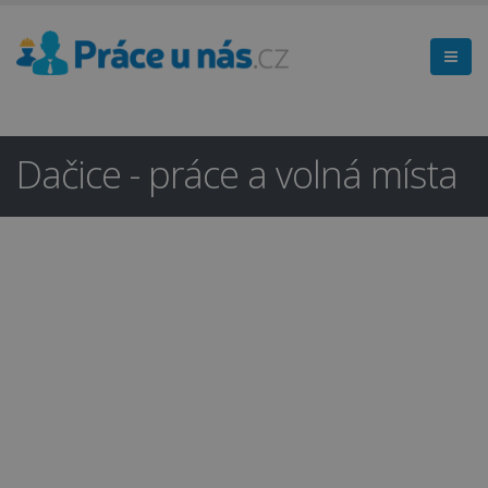
Dačice - práce a volná místa
Hledáte práci
×
v regionu
Jindřichův Hradec a okolí?
Ano
Ne