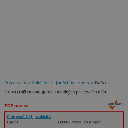
Více než
62271
uživatelů už používá tento svělý způsob
pro hledání práce. Přidejte se k nim.
Práce u nás
>
Volná místa Jindřichův Hradec
> Dačice
V obci
Dačice
evidujeme 14 volných pracovních míst.
TOP pozice
Plánovač | AJ | dačicko
Dačice
60000 - 70000 Kč za měsíc