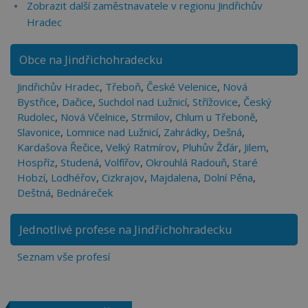
Zobrazit další zaměstnavatele v regionu Jindřichův
Hradec
Obce na Jindřichohradecku
Jindřichův Hradec
,
Třeboň
,
České Velenice
,
Nová
Bystřice
,
Dačice
,
Suchdol nad Lužnicí
,
Střížovice
,
Český
Rudolec
,
Nová Včelnice
,
Strmilov
,
Chlum u Třeboně
,
Slavonice
,
Lomnice nad Lužnicí
,
Zahrádky
,
Dešná
,
Kardašova Řečice
,
Velký Ratmírov
,
Pluhův Žďár
,
Jilem
,
Hospříz
,
Studená
,
Volfířov
,
Okrouhlá Radouň
,
Staré
Hobzí
,
Lodhéřov
,
Cizkrajov
,
Majdalena
,
Dolní Pěna
,
Deštná
,
Bednáreček
Jednotlivé profese na Jindřichohradecku
Seznam vše profesí