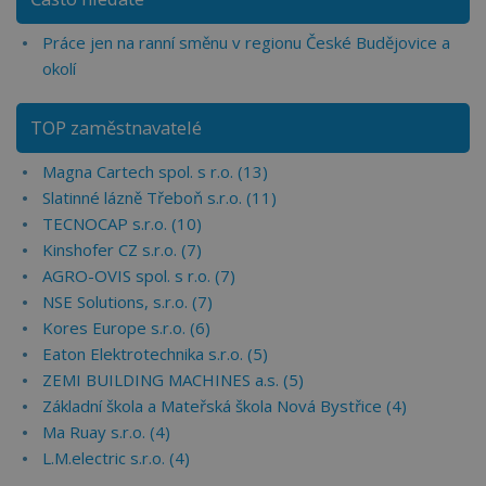
Práce jen na ranní směnu v regionu České Budějovice a
okolí
TOP zaměstnavatelé
Magna Cartech spol. s r.o. (13)
Slatinné lázně Třeboň s.r.o. (11)
TECNOCAP s.r.o. (10)
Kinshofer CZ s.r.o. (7)
AGRO-OVIS spol. s r.o. (7)
NSE Solutions, s.r.o. (7)
Kores Europe s.r.o. (6)
Eaton Elektrotechnika s.r.o. (5)
ZEMI BUILDING MACHINES a.s. (5)
Základní škola a Mateřská škola Nová Bystřice (4)
Ma Ruay s.r.o. (4)
L.M.electric s.r.o. (4)