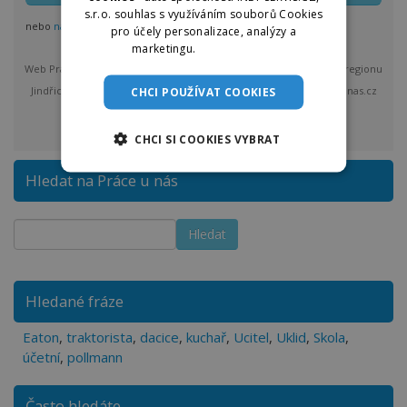
s.r.o. souhlas s využíváním souborů Cookies
nebo
nastavit odběr pro více regionů
pro účely personalizace, analýzy a
marketingu.
Více informací
Web Práce u nás vám bude max. 1x denně posílat nové nabídky z regionu
Jindřichův Hradec a okolí. Po odeslání bude provozovatel Praceunas.cz
CHCI POUŽÍVAT COOKIES
zpracovávat a spravovat vložené osobní údaje.
více
CHCI SI COOKIES VYBRAT
Hledat na Práce u nás
Hledané fráze
Eaton
,
traktorista
,
dacice
,
kuchař
,
Ucitel
,
Uklid
,
Skola
,
účetní
,
pollmann
Často hledáte