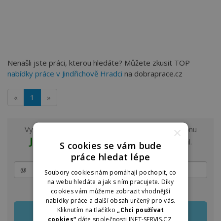
Nenašli jste práci, kterou hledáte? Můžete zkusit TOP
nabídky práce v Jindřichově Hradci
na dobraprace.cz
«
1
»
Vyzkoušejte odběr nových nabídek práce z regionu
×
Jindřichův Hradec a okolí
na e-mail.
S cookies se vám bude
práce hledat lépe
Soubory cookies nám pomáhají pochopit, co
na webu hledáte a jak s ním pracujete. Díky
Zasílání lze kdykoliv upravit nebo jednoduše zrušit
cookies vám můžeme zobrazit vhodnější
nabídky práce a další obsah určený pro vás.
Kliknutím na tlačítko
„Chci používat
cookies“
dáte společnosti INET-SERVIS.CZ,