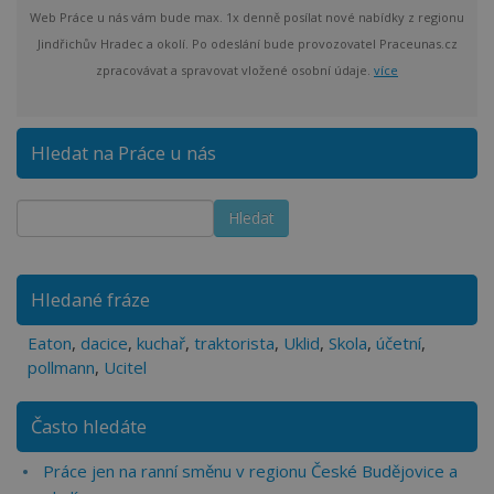
Web Práce u nás vám bude max. 1x denně posílat nové nabídky z regionu
Jindřichův Hradec a okolí. Po odeslání bude provozovatel Praceunas.cz
zpracovávat a spravovat vložené osobní údaje.
více
Hledat na Práce u nás
Hledané fráze
Eaton
,
dacice
,
kuchař
,
traktorista
,
Uklid
,
Skola
,
účetní
,
pollmann
,
Ucitel
Často hledáte
Práce jen na ranní směnu v regionu České Budějovice a