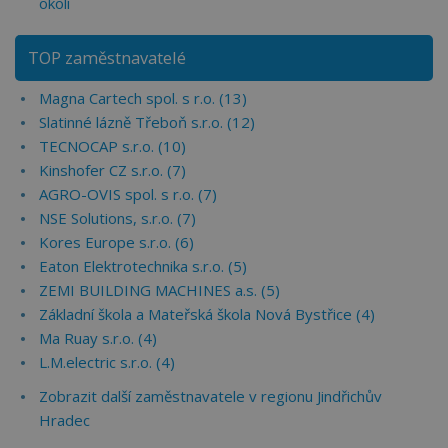
okolí
TOP zaměstnavatelé
Magna Cartech spol. s r.o. (13)
Slatinné lázně Třeboň s.r.o. (12)
TECNOCAP s.r.o. (10)
Kinshofer CZ s.r.o. (7)
AGRO-OVIS spol. s r.o. (7)
NSE Solutions, s.r.o. (7)
Kores Europe s.r.o. (6)
Eaton Elektrotechnika s.r.o. (5)
ZEMI BUILDING MACHINES a.s. (5)
Základní škola a Mateřská škola Nová Bystřice (4)
Ma Ruay s.r.o. (4)
L.M.electric s.r.o. (4)
Zobrazit další zaměstnavatele v regionu Jindřichův
Hradec