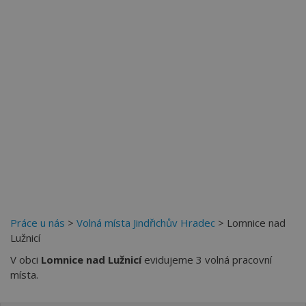
Více než
62274
uživatelů už používá tento svělý způsob
pro hledání práce. Přidejte se k nim.
Práce u nás
>
Volná místa Jindřichův Hradec
> Lomnice nad
Lužnicí
V obci
Lomnice nad Lužnicí
evidujeme 3 volná pracovní
místa.