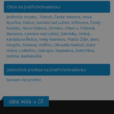
Obce na Jindřichohradecku
Jindřichův Hradec
,
Třeboň
,
České Velenice
,
Nová
Bystřice
,
Dačice
,
Suchdol nad Lužnicí
,
Střížovice
,
Český
Rudolec
,
Nová Včelnice
,
Strmilov
,
Chlum u Třeboně
,
Slavonice
,
Lomnice nad Lužnicí
,
Zahrádky
,
Dešná
,
Kardašova Řečice
,
Velký Ratmírov
,
Pluhův Žďár
,
Jilem
,
Hospříz
,
Studená
,
Volfířov
,
Okrouhlá Radouň
,
Staré
Hobzí
,
Lodhéřov
,
Cizkrajov
,
Majdalena
,
Dolní Pěna
,
Deštná
,
Bednáreček
Jednotlivé profese na Jindřichohradecku
Seznam vše profesí
Volná místa v ČR