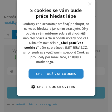
×
S cookies se vám bude
práce hledat lépe
Nenašli jste práci, kterou hledáte? Můžete zkusit TOP
nabídky práce v Jindřichově Hradci
na dobraprace.cz
Soubory cookies nám pomáhají pochopit, co
na webu hledáte a jak s ním pracujete. Díky
cookies vám můžeme zobrazit vhodnější
«
1
»
nabídky práce a další obsah určený pro vás.
Kliknutím na tlačítko
„Chci používat
cookies“
dáte společnosti INET-SERVIS.CZ,
Vyzkoušejte odběr nových nabídek práce z regionu
s.r.o. souhlas s využíváním souborů Cookies
Jindřichův Hradec a okolí
na e-mail.
pro účely personalizace, analýzy a
marketingu.
Více informací
CHCI POUŽÍVAT COOKIES
Zasílání lze kdykoliv upravit nebo jednoduše zrušit
CHCI SI COOKIES VYBRAT
nebo
nastavit odběr pro více regionů