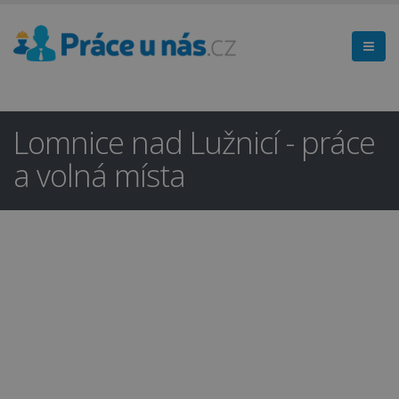
Lomnice nad Lužnicí - práce
a volná místa
Hledáte práci
×
v regionu
Jindřichův Hradec a okolí?
Ano
Ne