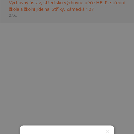
Výchovný ústav, středisko výchovné péče HELP, střední
škola a školní jídelna, Střílky, Zámecká 107
27.6.
×