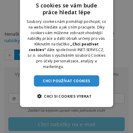
S cookies se vám bude
práce hledat lépe
Soubory cookies nám pomáhají pochopit, co
na webu hledáte a jak s ním pracujete. Díky
cookies vám můžeme zobrazit vhodnější
Nenašli jste práci, kterou hledáte? Můžete zkusit TOP
nabídky práce a další obsah určený pro vás.
nabídky práce v Kroměříži
na dobraprace.cz
Kliknutím na tlačítko
„Chci používat
cookies“
dáte společnosti INET-SERVIS.CZ,
«
1
»
s.r.o. souhlas s využíváním souborů Cookies
pro účely personalizace, analýzy a
marketingu.
Více informací
Vyzkoušejte odběr nových nabídek práce z regionu
Kroměříž a okolí
CHCI POUŽÍVAT COOKIES
na e-mail.
CHCI SI COOKIES VYBRAT
Zasílání lze kdykoliv upravit nebo jednoduše zrušit