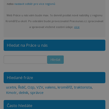
nebo
nastavit odběr pro více regionů
Web Práce u nás vám bude max. 1x denně posílat nové nabídky z regionu
Kroměříž a okolí. Po odeslání bude provozovatel Praceunas.cz zpracovávat
a spravovat vložené osobní údaje.
více
Hledat na Práce u nás
Hledané fráze
ucetni
,
Řidič
,
Ozp
,
VZV
,
valens
,
kroměříž
,
traktorista
,
Kmotr
,
delnik
,
správce
Často hledáte