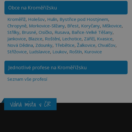
Obce na Kroměřížsku
Kroměříž
,
Holešov
,
Hulín
,
Bystřice pod Hostýnem
,
Chropyně
,
Morkovice-Slížany
,
Břest
,
Koryčany
,
Míškovice
,
Střílky
,
Brusné
,
Osíčko
,
Rusava
,
Bařice-Velké Těšany
,
Jankovice
,
Blazice
,
Roštění
,
Lechotice
,
Záříčí
,
Kvasice
,
Nová Dědina
,
Zdounky
,
Třebětice
,
Žalkovice
,
Chvalčov
,
Střížovice
,
Ludslavice
,
Loukov
,
Roštín
,
Kurovice
Jednotlivé profese na Kroměřížsku
Seznam vše profesí
Volná místa v ČR