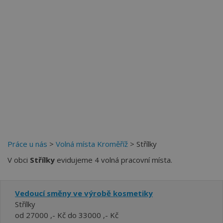
Více než
62270
uživatelů už používá tento svělý způsob
pro hledání práce. Přidejte se k nim.
Práce u nás
>
Volná místa Kroměříž
> Střílky
V obci
Střílky
evidujeme 4 volná pracovní místa.
Vedoucí směny ve výrobě kosmetiky
Střílky
od 27000 ,- Kč do 33000 ,- Kč