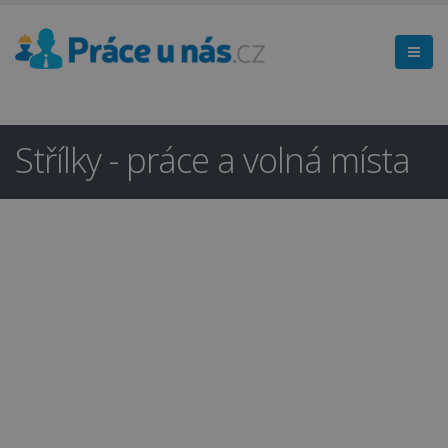
Střílky - práce a volná místa
Hledáte práci
×
v regionu
Kroměříž a okolí?
Ano
Ne