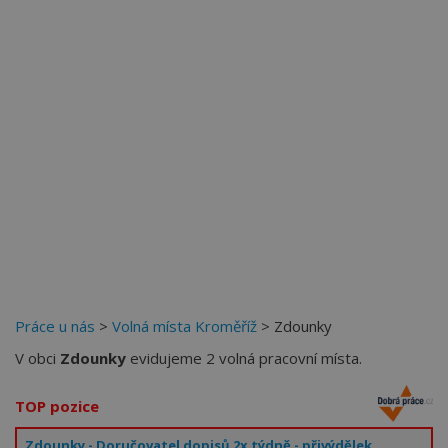
Práce u nás
>
Volná místa Kroměříž
> Zdounky
V obci
Zdounky
evidujeme 2 volná pracovní místa.
TOP pozice
Zdounky - Doručovatel dopisů 2x týdně - přivýdělek vhodný pro maminky/důchodce