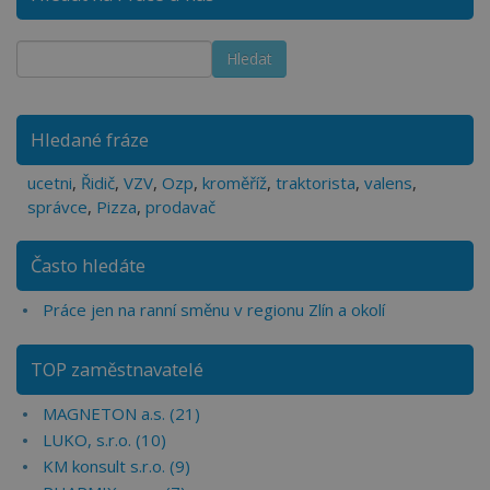
Hledané fráze
ucetni
,
Řidič
,
VZV
,
Ozp
,
kroměříž
,
traktorista
,
valens
,
správce
,
Pizza
,
prodavač
Často hledáte
Práce jen na ranní směnu v regionu Zlín a okolí
TOP zaměstnavatelé
MAGNETON a.s. (21)
LUKO, s.r.o. (10)
KM konsult s.r.o. (9)