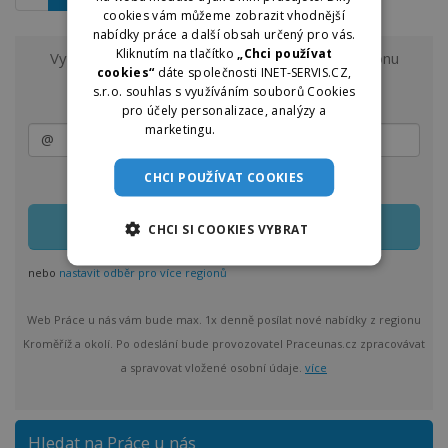
cookies vám můžeme zobrazit vhodnější
nabídky práce a další obsah určený pro vás.
Kliknutím na tlačítko
„Chci používat
Vyzkoušejte odběr nových nabídek práce z regionu
cookies“
dáte společnosti INET-SERVIS.CZ,
Kroměříž a okolí
na e-mail.
s.r.o. souhlas s využíváním souborů Cookies
pro účely personalizace, analýzy a
marketingu.
Více informací
CHCI POUŽÍVAT COOKIES
Zasílání lze kdykoliv upravit nebo jednoduše zrušit
CHCI SI COOKIES VYBRAT
nebo
nastavit odběr pro více regionů
Web Práce u nás vám bude max. 1x denně posílat nové nabídky z regionu
Kroměříž a okolí. Po odeslání bude provozovatel Praceunas.cz zpracovávat
a spravovat vložené osobní údaje.
více
Hledat na Práce u nás