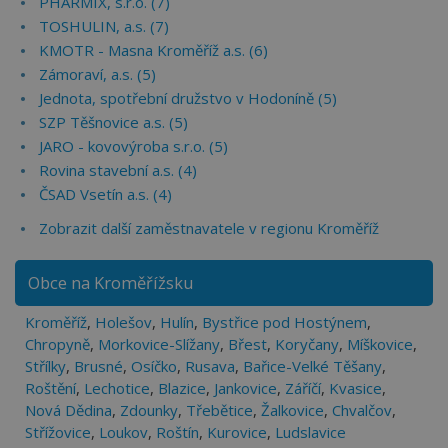
PHARMIX, s.r.o. (7)
TOSHULIN, a.s. (7)
KMOTR - Masna Kroměříž a.s. (6)
Zámoraví, a.s. (5)
Jednota, spotřební družstvo v Hodoníně (5)
SZP Těšnovice a.s. (5)
JARO - kovovýroba s.r.o. (5)
Rovina stavební a.s. (4)
ČSAD Vsetín a.s. (4)
Zobrazit další zaměstnavatele v regionu Kroměříž
Obce na Kroměřížsku
Kroměříž
,
Holešov
,
Hulín
,
Bystřice pod Hostýnem
,
Chropyně
,
Morkovice-Slížany
,
Břest
,
Koryčany
,
Míškovice
,
Střílky
,
Brusné
,
Osíčko
,
Rusava
,
Bařice-Velké Těšany
,
Roštění
,
Lechotice
,
Blazice
,
Jankovice
,
Záříčí
,
Kvasice
,
Nová Dědina
,
Zdounky
,
Třebětice
,
Žalkovice
,
Chvalčov
,
Střížovice
,
Loukov
,
Roštín
,
Kurovice
,
Ludslavice