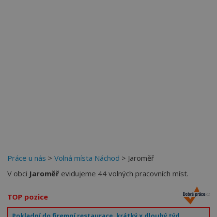
Více než
62275
uživatelů už používá tento svělý způsob
pro hledání práce. Přidejte se k nim.
Práce u nás
>
Volná místa Náchod
> Jaroměř
V obci
Jaroměř
evidujeme 44 volných pracovních míst.
TOP pozice
Pokladní do firemní restaurace, krátký x dlouhý týden,