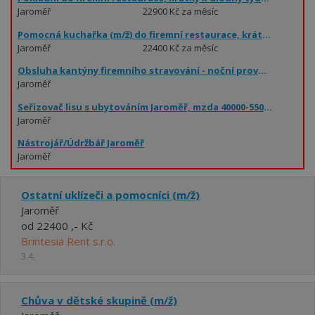
Jaroměř
22900 Kč za měsíc
Pomocná kuchařka (m/ž) do firemní restaurace, krátký x dlouhý týden,
Jaroměř
22400 Kč za měsíc
Obsluha kantýny firemního stravování - noční provoz - zkrácený úvazek - Kimberly
Jaroměř
Seřizovač lisu s ubytováním Jaroměř, mzda 40000-55000
Jaroměř
Nástrojář/Údržbář Jaroměř
Jaroměř
Ostatní uklízeči a pomocníci (m/ž)
Jaroměř
od 22400 ,- Kč
Brintesia Rent s.r.o.
3.4.
Chůva v dětské skupině (m/ž)