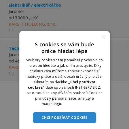
Elektrikář / elektrikářka
Jaroměř
od 30000 ,- Kč
KARSIT HOLDING, s.r.o.
1.8.
×
S cookies se vám bude
Technolog / technoložka svařování
práce hledat lépe
Jaroměř
Soubory cookies nám pomáhají pochopit, co
od 45000 ,- Kč
na webu hledáte a jak s ním pracujete. Díky
KARSIT HOLDING, s.r.o.
cookies vám můžeme zobrazit vhodnější
1.8.
nabídky práce a další obsah určený pro vás.
Kliknutím na tlačítko
„Chci používat
cookies“
dáte společnosti INET-SERVIS.CZ,
s.r.o. souhlas s využíváním souborů Cookies
pro účely personalizace, analýzy a
marketingu.
Více informací
CHCI POUŽÍVAT COOKIES