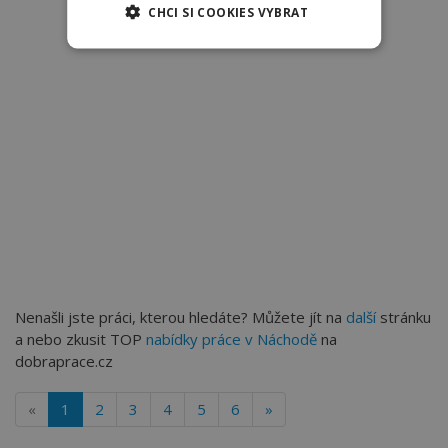
CHCI SI COOKIES VYBRAT
Nenašli jste práci, kterou hledáte? Můžete jít na
další
stránku
a nebo zkusit TOP
nabídky práce v Náchodě
na
dobraprace.cz
«
1
2
3
4
5
6
»