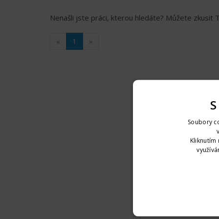
Nenašli jste práci, kterou hledáte? Můžete zkusit
«
1
»
S
Soubory co
Kliknutím 
využívá