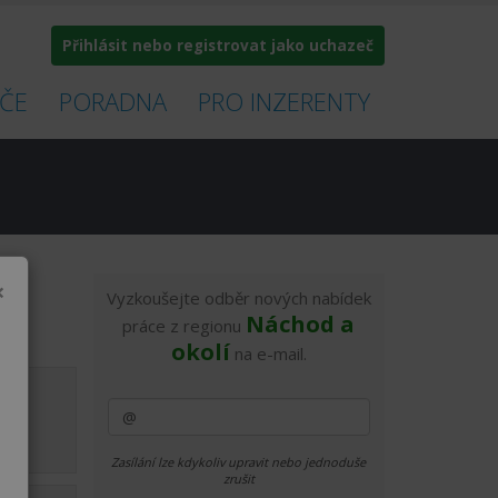
Přihlásit nebo registrovat jako uchazeč
ČE
PORADNA
PRO INZERENTY
×
Vyzkoušejte odběr nových nabídek
Náchod a
práce z regionu
okolí
na e-mail.
1.8.
Zasílání lze kdykoliv upravit nebo jednoduše
zrušit