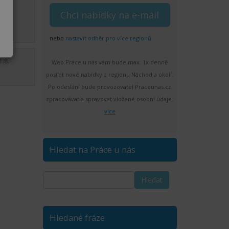
1.8.
nebo
nastavit odběr pro více regionů
1.8.
Web Práce u nás vám bude max. 1x denně
posílat nové nabídky z regionu Náchod a okolí.
Po odeslání bude provozovatel Praceunas.cz
zpracovávat a spravovat vložené osobní údaje.
více
Hledat na Práce u nás
Hledané fráze