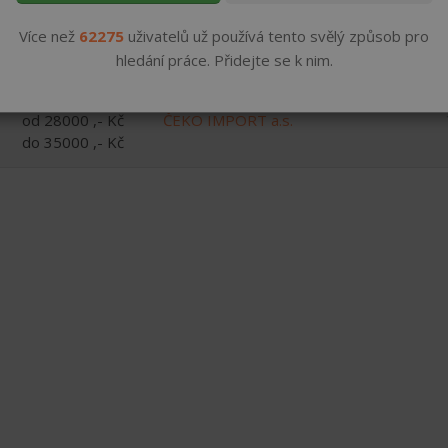
od 22400 ,- Kč
ČEKO IMPORT a.s.
Více než
do 30000 ,- Kč
62275
uživatelů už používá tento svělý způsob pro
hledání práce. Přidejte se k nim.
od 28000 ,- Kč
ČEKO IMPORT a.s.
do 35000 ,- Kč