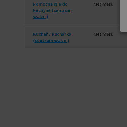
Pomocná síla do
Meziměstí
kuchyně (centrum
walzel)
Kuchař / kuchařka
Meziměstí
(centrum walzel)