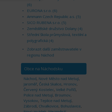
(6)
EURONA s.r.o. (6)
Ammann Czech Republic a.s. (5)
SICO RUBENA s.r.o. (5)
Zemědělské družstvo Dolany (4)
Střední škola průmyslová, textilní a
polygrafická (4)
Zobrazit další zaměstnavatele v
regionu Náchod
Obce na Náchodsku
Náchod
,
Nové Město nad Metují
,
Jaroměř
,
Česká Skalice
,
Hronov
,
Červený Kostelec
,
Velké Poříčí
,
Police nad Metují
,
Broumov
,
Vysokov
,
Teplice nad Metují
,
Zábrodí
,
Chvalkovice
,
Bohuslavice
,
Nový Hrádek
,
Meziměstí
,