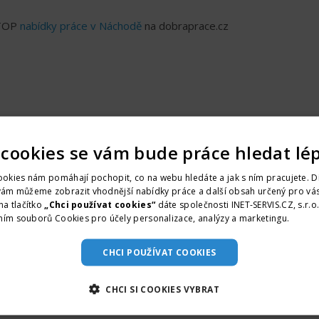
 TOP
nabídky práce v Náchodě
na dobraprace.cz
 cookies se vám bude práce hledat lé
okies nám pomáhají pochopit, co na webu hledáte a jak s ním pracujete. D
vám můžeme zobrazit vhodnější nabídky práce a další obsah určený pro vás
na tlačítko
„Chci používat cookies“
dáte společnosti INET-SERVIS.CZ, s.r.o
ním souborů Cookies pro účely personalizace, analýzy a marketingu.
Více i
CHCI POUŽÍVAT COOKIES
CHCI SI COOKIES VYBRAT