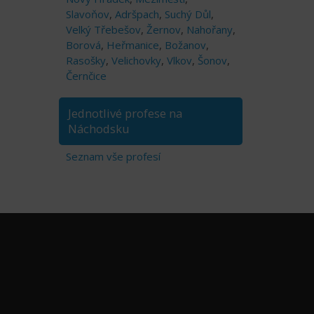
Slavoňov
,
Adršpach
,
Suchý Důl
,
Velký Třebešov
,
Žernov
,
Nahořany
,
Borová
,
Heřmanice
,
Božanov
,
Rasošky
,
Velichovky
,
Vlkov
,
Šonov
,
Černčice
Jednotlivé profese na
Náchodsku
Seznam vše profesí