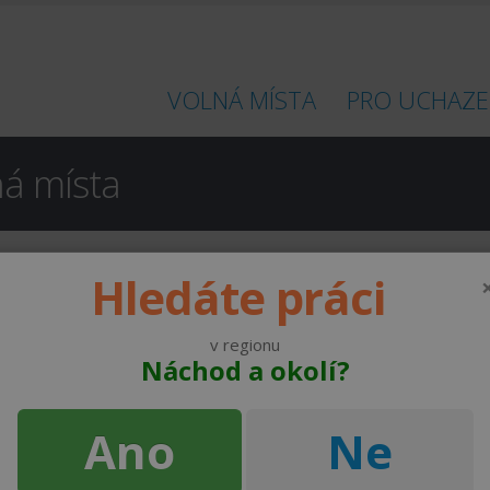
VOLNÁ MÍSTA
PRO UCHAZE
ná místa
Hledáte práci
a.
v regionu
Náchod a okolí?
od 22400 ,- Kč
ČEKO IMPORT a.s.
do 30000 ,- Kč
Ano
Ne