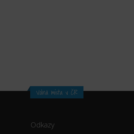
Volná místa v ČR
Odkazy