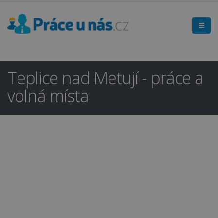
Teplice nad Metují - práce a
volná místa
Hledáte práci
×
v regionu
Náchod a okolí?
Ano
Ne