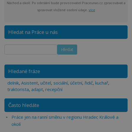
Náchod a okolí. Po odeslání bude provozovatel Praceunas.cz zpracovávat a
spravovat vložené osobní údaje.
více
Hledat na Práce u nás
Hledané fráze
delnik
,
Asistent
,
učitel
,
sociální
,
účetní
,
řidič
,
kuchař
,
traktorista
,
adapt
,
recepční
Často hledáte
Práce jen na ranní směnu v regionu Hradec Králové a
okolí