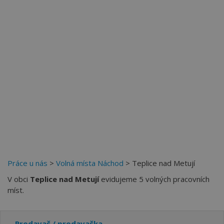
Více než
62274
uživatelů už používá tento svělý způsob
pro hledání práce. Přidejte se k nim.
Práce u nás
>
Volná místa Náchod
> Teplice nad Metují
V obci
Teplice nad Metují
evidujeme 5 volných pracovních
míst.
Prodavač / prodavačka