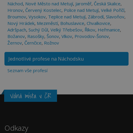
Náchod
,
Nové Město nad Metují
,
Jaroměř
,
Česká Skalice
,
Hronov
,
Červený Kostelec
,
Police nad Metují
,
Velké Poříčí
,
Broumov
,
Vysokov
,
Teplice nad Metují
,
Zábrodí
,
Slavoňov
,
Nový Hrádek
,
Meziměstí
,
Bohuslavice
,
Chvalkovice
,
Adršpach
,
Suchý Důl
,
Velký Třebešov
,
Říkov
,
Heřmanice
,
Božanov
,
Rasošky
,
Šonov
,
Vlkov
,
Provodov-Šonov
,
Žernov
,
Černčice
,
Rožnov
Jednotlivé profese na Náchodsku
Seznam vše profesí
Volná místa v ČR
Odkazy