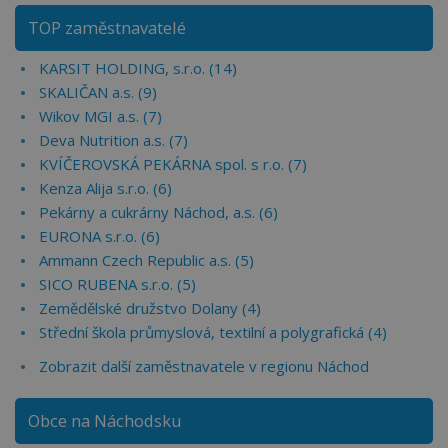
TOP zaměstnavatelé
KARSIT HOLDING, s.r.o. (14)
SKALIČAN a.s. (9)
Wikov MGI a.s. (7)
Deva Nutrition a.s. (7)
KVÍČEROVSKÁ PEKÁRNA spol. s r.o. (7)
Kenza Alija s.r.o. (6)
Pekárny a cukrárny Náchod, a.s. (6)
EURONA s.r.o. (6)
Ammann Czech Republic a.s. (5)
SICO RUBENA s.r.o. (5)
Zemědělské družstvo Dolany (4)
Střední škola průmyslová, textilní a polygrafická (4)
Zobrazit další zaměstnavatele v regionu Náchod
Obce na Náchodsku