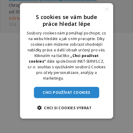
Chropyně
×
od 30000 ,- Kč do 36000 ,- Kč
S cookies se vám bude
KM konsult s.r.o.
práce hledat lépe
12.6.
Soubory cookies nám pomáhají pochopit, co
na webu hledáte a jak s ním pracujete. Díky
cookies vám můžeme zobrazit vhodnější
nabídky práce a další obsah určený pro vás.
Kliknutím na tlačítko
„Chci používat
cookies“
dáte společnosti INET-SERVIS.CZ,
s.r.o. souhlas s využíváním souborů Cookies
pro účely personalizace, analýzy a
marketingu.
Více informací
CHCI POUŽÍVAT COOKIES
CHCI SI COOKIES VYBRAT