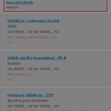
Montážní dělník
Holešov
Dělník/ce v zahradní výrobě
Záříčí
od 35000 ,- Kč do 45000 ,- Kč
A+K úpravy zeleně spol. s r.o.
13.3.
Dělník údržby komunikací - ŘP B
Kvasice
od 28000 ,- Kč do 42000 ,- Kč
NVB LINE s.r.o.
3.4.
Pomocný dělník/ce - OZP
Bystřice pod Hostýnem
od 16800 ,- Kč do 19000 ,- Kč