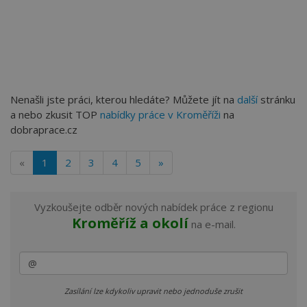
Nenašli jste práci, kterou hledáte? Můžete jít na
další
stránku
a nebo zkusit TOP
nabídky práce v Kroměříži
na
dobraprace.cz
«
1
2
3
4
5
»
Vyzkoušejte odběr nových nabídek práce z regionu
Kroměříž a okolí
na e-mail.
Zasílání lze kdykoliv upravit nebo jednoduše zrušit