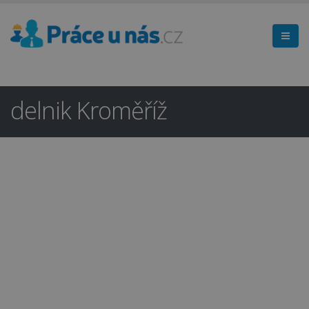
delnik Kroměříž
Hledáte práci
×
v regionu
Kroměříž a okolí?
Ano
Ne