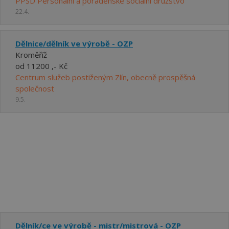
PPSD Personální a poradenské sociální družstvo
22.4.
Dělnice/dělník ve výrobě - OZP
Kroměříž
od 11200 ,- Kč
Centrum služeb postiženým Zlín, obecně prospěšná
společnost
9.5.
Dělník/ce ve výrobě - mistr/mistrová - OZP