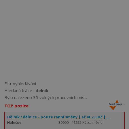
Více než
62274
uživatelů už používá tento svělý způsob
pro hledání práce. Přidejte se k nim.
Filtr vyhledávání
Hledaná fráze :
delnik
Bylo nalezeno 35 volných pracovních míst.
TOP pozice
Dělník / dělnice – pouze ranní směny | až 41 255 Kč | wipr
Holešov
39000 - 41255 Kč za měsíc