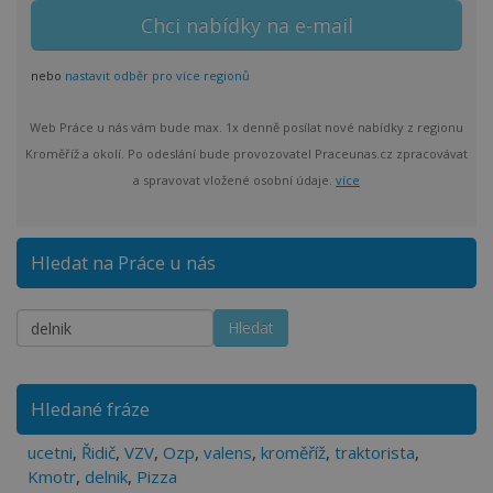
nebo
nastavit odběr pro více regionů
Web Práce u nás vám bude max. 1x denně posílat nové nabídky z regionu
Kroměříž a okolí. Po odeslání bude provozovatel Praceunas.cz zpracovávat
a spravovat vložené osobní údaje.
více
Hledat na Práce u nás
Hledané fráze
ucetni
,
Řidič
,
VZV
,
Ozp
,
valens
,
kroměříž
,
traktorista
,
Kmotr
,
delnik
,
Pizza