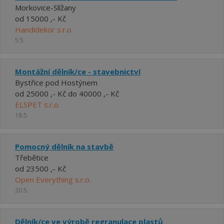
Morkovice-Slížany
od 15000 ,- Kč
Handidekor s.r.o.
5.5.
Montážní dělník/ce - stavebnictví
Bystřice pod Hostýnem
od 25000 ,- Kč do 40000 ,- Kč
ELSPET s.r.o.
18.5.
Pomocný dělník na stavbě
Třebětice
od 23500 ,- Kč
Open Everything s.r.o.
20.5.
Dělník/ce ve výrobě regranulace plastů