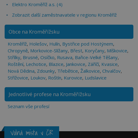
Elektro Kroměříž a.s. (4)
Zobrazit další zaměstnavatele v regionu Kroměříž
Obce na Kroměřížsku
Kroměříž
,
Holešov
,
Hulín
,
Bystřice pod Hostýnem
,
Chropyně
,
Morkovice-Slížany
,
Břest
,
Koryčany
,
Míškovice
,
Střílky
,
Brusné
,
Osíčko
,
Rusava
,
Bařice-Velké Těšany
,
Roštění
,
Lechotice
,
Blazice
,
Jankovice
,
Záříčí
,
Kvasice
,
Nová Dědina
,
Zdounky
,
Třebětice
,
Žalkovice
,
Chvalčov
,
Střížovice
,
Loukov
,
Roštín
,
Kurovice
,
Ludslavice
Jednotlivé profese na Kroměřížsku
Seznam vše profesí
Volná místa v ČR