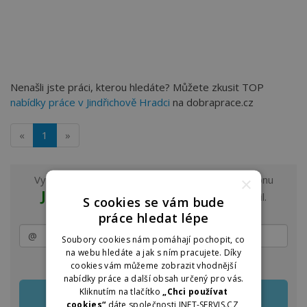
Nenašli jste práci, kterou hledáte? Můžete zkusit TOP
nabídky práce v Jindřichově Hradci
na dobraprace.cz
«
1
»
Vyzkoušejte odběr nových nabídek práce z regionu
×
Jindřichův Hradec a okolí
na e-mail.
S cookies se vám bude
práce hledat lépe
Soubory cookies nám pomáhají pochopit, co
na webu hledáte a jak s ním pracujete. Díky
Zasílání lze kdykoliv upravit nebo jednoduše zrušit
cookies vám můžeme zobrazit vhodnější
nabídky práce a další obsah určený pro vás.
Kliknutím na tlačítko
„Chci používat
cookies“
dáte společnosti INET-SERVIS.CZ,