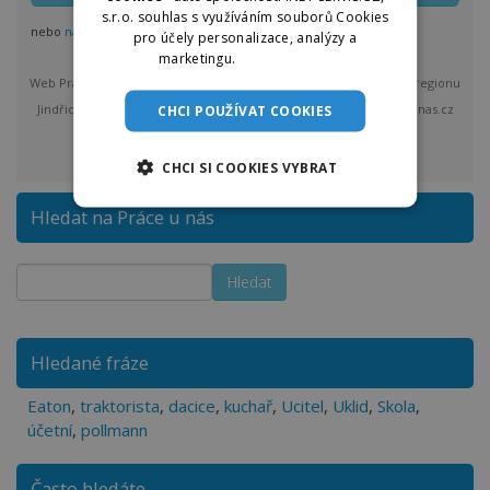
s.r.o. souhlas s využíváním souborů Cookies
nebo
nastavit odběr pro více regionů
pro účely personalizace, analýzy a
marketingu.
Více informací
Web Práce u nás vám bude max. 1x denně posílat nové nabídky z regionu
Jindřichův Hradec a okolí. Po odeslání bude provozovatel Praceunas.cz
CHCI POUŽÍVAT COOKIES
zpracovávat a spravovat vložené osobní údaje.
více
CHCI SI COOKIES VYBRAT
Hledat na Práce u nás
Hledané fráze
Eaton
,
traktorista
,
dacice
,
kuchař
,
Ucitel
,
Uklid
,
Skola
,
účetní
,
pollmann
Často hledáte