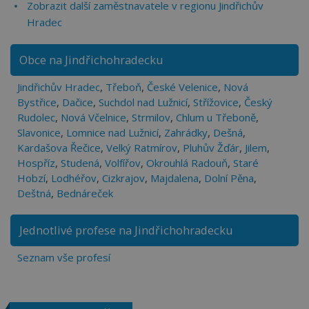
Zobrazit další zaměstnavatele v regionu Jindřichův
Hradec
Obce na Jindřichohradecku
Jindřichův Hradec
,
Třeboň
,
České Velenice
,
Nová
Bystřice
,
Dačice
,
Suchdol nad Lužnicí
,
Střížovice
,
Český
Rudolec
,
Nová Včelnice
,
Strmilov
,
Chlum u Třeboně
,
Slavonice
,
Lomnice nad Lužnicí
,
Zahrádky
,
Dešná
,
Kardašova Řečice
,
Velký Ratmírov
,
Pluhův Žďár
,
Jilem
,
Hospříz
,
Studená
,
Volfířov
,
Okrouhlá Radouň
,
Staré
Hobzí
,
Lodhéřov
,
Cizkrajov
,
Majdalena
,
Dolní Pěna
,
Deštná
,
Bednáreček
Jednotlivé profese na Jindřichohradecku
Seznam vše profesí