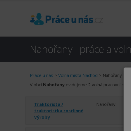
Nahořany - práce a vol
Práce u nás
>
Volná místa Náchod
> Nahořany
V obci
Nahořany
evidujeme 2 volná pracovní míst
Traktorista /
Nahořany
traktoristka rostlinné
výroby