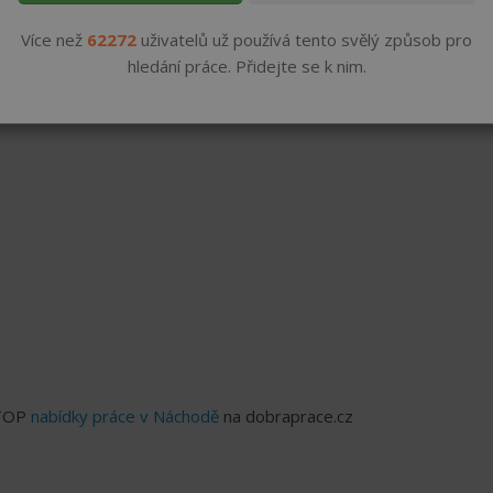
od 70000 ,- Kč
PRISPED s.r.o.
Více než
do 85000 ,- Kč
62272
uživatelů už používá tento svělý způsob pro
hledání práce. Přidejte se k nim.
 TOP
nabídky práce v Náchodě
na dobraprace.cz