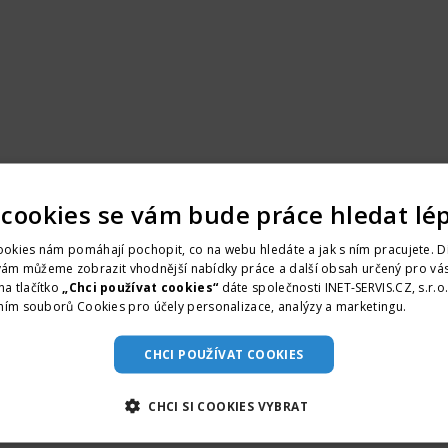
 cookies se vám bude práce hledat lé
okies nám pomáhají pochopit, co na webu hledáte a jak s ním pracujete. D
vám můžeme zobrazit vhodnější nabídky práce a další obsah určený pro vás
na tlačítko
„Chci používat cookies“
dáte společnosti INET-SERVIS.CZ, s.r.o
ním souborů Cookies pro účely personalizace, analýzy a marketingu.
Více i
CHCI POUŽÍVAT COOKIES
CHCI SI COOKIES VYBRAT