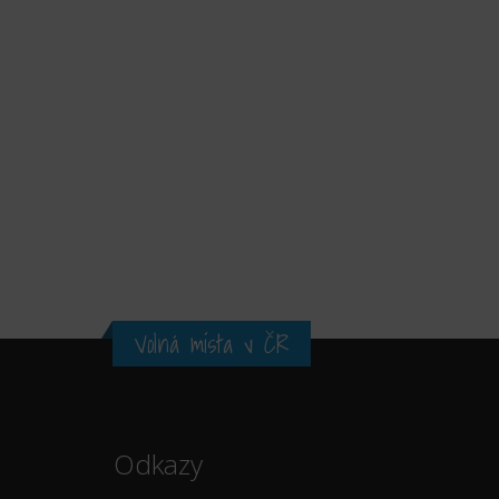
Volná místa v ČR
Odkazy