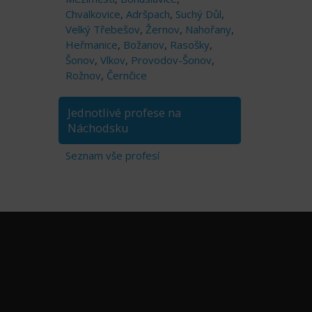
Chvalkovice
,
Adršpach
,
Suchý Důl
,
Velký Třebešov
,
Žernov
,
Nahořany
,
Heřmanice
,
Božanov
,
Rasošky
,
Šonov
,
Vlkov
,
Provodov-Šonov
,
Rožnov
,
Černčice
Jednotlivé profese na
Náchodsku
Seznam vše profesí