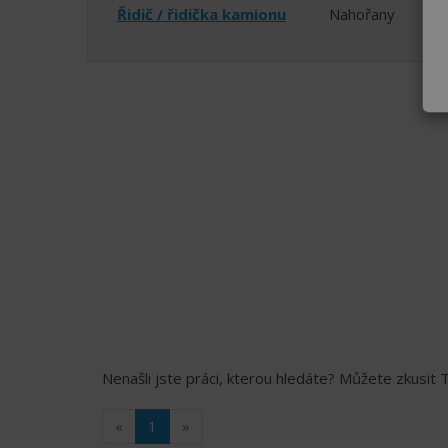
Řidič / řidička kamionu
Nahořany
Nenašli jste práci, kterou hledáte? Můžete zkusit
«
1
»