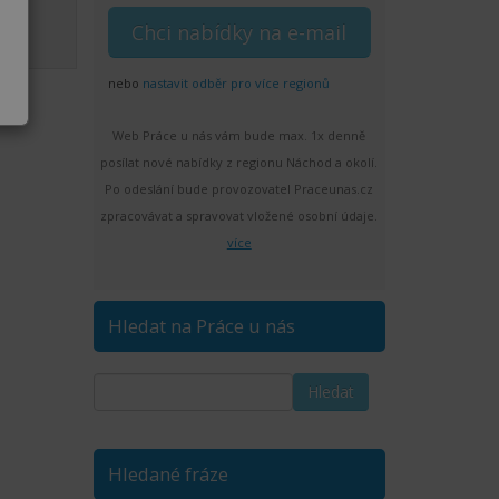
2.8.
nebo
nastavit odběr pro více regionů
Web Práce u nás vám bude max. 1x denně
posílat nové nabídky z regionu Náchod a okolí.
Po odeslání bude provozovatel Praceunas.cz
zpracovávat a spravovat vložené osobní údaje.
více
Hledat na Práce u nás
Hledané fráze