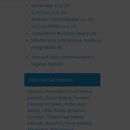
Kenza Alija s.r.o. (6)
EURONA s.r.o. (6)
Ammann Czech Republic a.s. (5)
SICO RUBENA s.r.o. (5)
Zemědělské družstvo Dolany (4)
Střední škola průmyslová, textilní a
polygrafická (4)
Zobrazit další zaměstnavatele v
regionu Náchod
Obce na Náchodsku
Náchod
,
Nové Město nad Metují
,
Jaroměř
,
Česká Skalice
,
Hronov
,
Červený Kostelec
,
Police nad
Metují
,
Velké Poříčí
,
Broumov
,
Vysokov
,
Teplice nad Metují
,
Zábrodí
,
Slavoňov
,
Nový Hrádek
,
Meziměstí
,
Bohuslavice
,