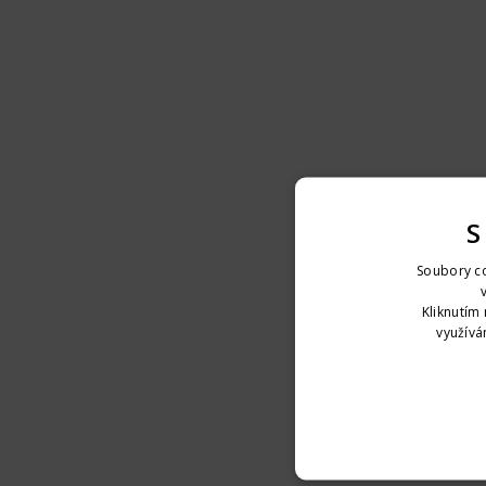
S
Soubory co
Kliknutím 
využívá