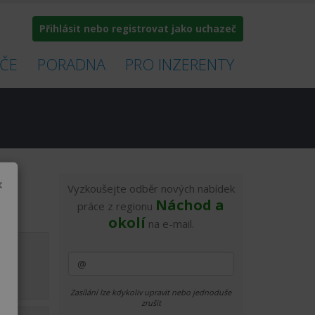
Přihlásit nebo registrovat jako uchazeč
ČE
PORADNA
PRO INZERENTY
×
Vyzkoušejte odběr nových nabídek
Náchod a
práce z regionu
okolí
na e-mail.
2.8.
Zasílání lze kdykoliv upravit nebo jednoduše
zrušit