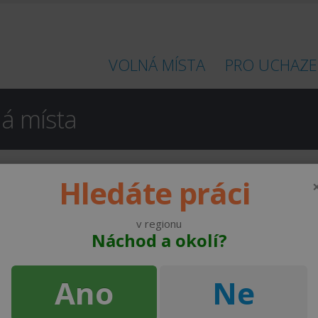
VOLNÁ MÍSTA
PRO UCHAZE
ná místa
Hledáte práci
a.
v regionu
Náchod a okolí?
od 150 ,- Kč do
NAHOŘANSKÁ a.s.
200 ,- Kč
Ano
Ne