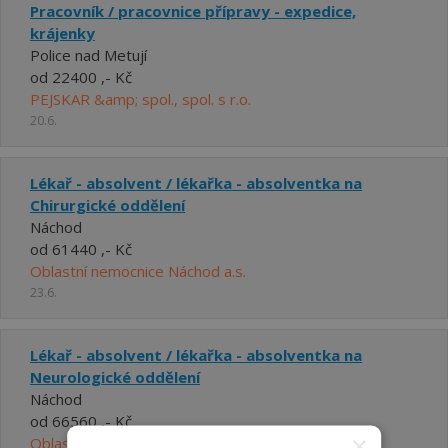
Pracovník / pracovnice přípravy - expedice,
krájenky
Police nad Metují
od 22400 ,- Kč
PEJSKAR &amp; spol., spol. s r.o.
20.6.
Lékař - absolvent / lékařka - absolventka na
Chirurgické oddělení
Náchod
od 61440 ,- Kč
Oblastní nemocnice Náchod a.s.
23.6.
Lékař - absolvent / lékařka - absolventka na
Neurologické oddělení
Náchod
od 66560 ,- Kč
×
Oblastní nemocnice Náchod a.s.