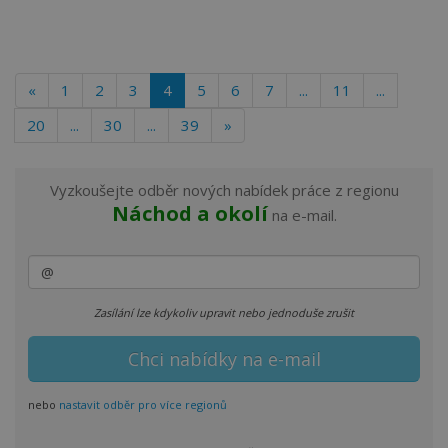
«
1
2
3
4
5
6
7
...
11
...
20
...
30
...
39
»
Vyzkoušejte odběr nových nabídek práce z regionu
Náchod a okolí
na e-mail.
Zasílání lze kdykoliv upravit nebo jednoduše zrušit
nebo
nastavit odběr pro více regionů