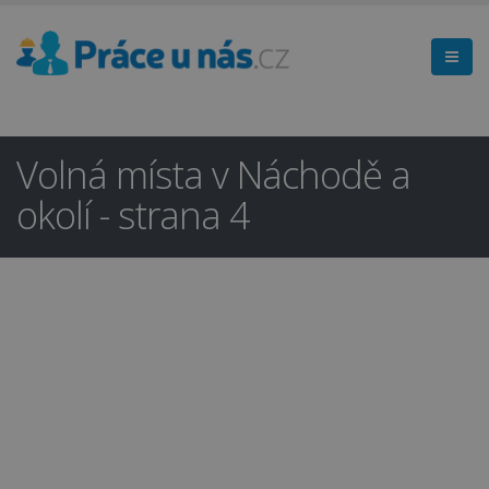
Volná místa v Náchodě a
okolí - strana 4
Hledáte práci
×
v regionu
Náchod a okolí?
Ano
Ne