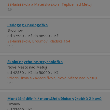
Základní škola a Mateřská škola, Teplice nad Metují
9.6.
Pedagog / pedagožka
Broumov
od 37580 ,- Kč do 48990 ,- Kč
Základní škola, Broumov, Kladská 164
11.6.
Školní psycholog/psycholožka
Nové Město nad Metují
od 42580 ,- Kč do 50000 ,- Kč
Střední škola a Základní škola, Nové Město nad Metují
12.6.
Montážní dělník / montážní dělnice výrobků Z kovů
Hronov
od 22400 ,- Kč