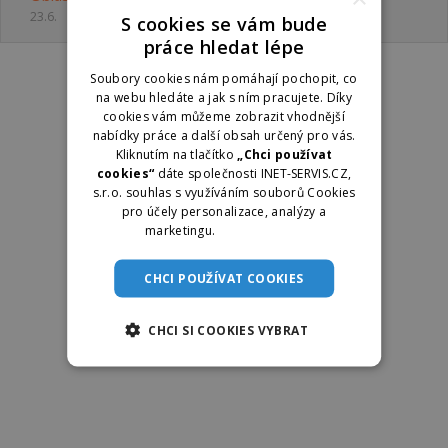
23.6.
S cookies se vám bude
práce hledat lépe
Soubory cookies nám pomáhají pochopit, co
na webu hledáte a jak s ním pracujete. Díky
cookies vám můžeme zobrazit vhodnější
nabídky práce a další obsah určený pro vás.
Kliknutím na tlačítko
„Chci používat
cookies“
dáte společnosti INET-SERVIS.CZ,
s.r.o. souhlas s využíváním souborů Cookies
pro účely personalizace, analýzy a
marketingu.
Více informací
CHCI POUŽÍVAT COOKIES
CHCI SI COOKIES VYBRAT