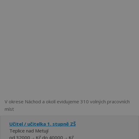
Více než
62273
uživatelů už používá tento svělý způsob
pro hledání práce. Přidejte se k nim.
V okrese Náchod a okolí evidujeme 310 volných pracovních
míst
Učitel / učitelka 1. stupně ZŠ
Teplice nad Metují
od 32000 ,- Kč do 40000 ,- Kč