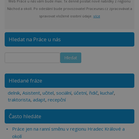
Web Práce u nás vám bude max. 1x denně posílat nové nabídky z regionu
Náchod a okolí. Po odeslání bude provozovatel Praceunas.cz zpracovávat a
spravovat vložené osobní údaje.
více
Hledat na Práce u nás
Hledané fráze
delnik
,
Asistent
,
učitel
,
sociální
,
účetní
,
řidič
,
kuchař
,
traktorista
,
adapt
,
recepční
Často hledáte
Práce jen na ranní směnu v regionu Hradec Králové a
okolí