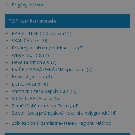
Brigády Náchod
TOP zaměstnavatelé
KARSIT HOLDING, s.r.o. (14)
SKALIČAN a.s. (9)
Pekárny a cukrárny Náchod, a.s. (7)
Wikov MGI a.s. (7)
Deva Nutrition a.s. (7)
KVÍČEROVSKÁ PEKÁRNA spol. s r.o. (7)
Kenza Alija s.r.o. (6)
EURONA s.r.o. (6)
Ammann Czech Republic a.s. (5)
SICO RUBENA s.r.o. (5)
Zemědělské družstvo Dolany (4)
Střední škola průmyslová, textilní a polygrafická (4)
Zobrazit další zaměstnavatele v regionu Náchod