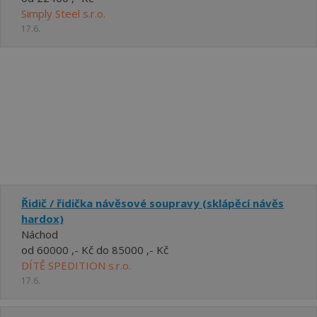
Simply Steel s.r.o.
17.6.
Řidič / řidička návěsové soupravy (sklápěcí návěs
hardox)
Náchod
od 60000 ,- Kč do 85000 ,- Kč
DÍTĚ SPEDITION s.r.o.
17.6.