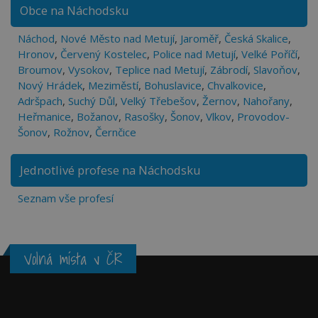
Obce na Náchodsku
Náchod
,
Nové Město nad Metují
,
Jaroměř
,
Česká Skalice
,
Hronov
,
Červený Kostelec
,
Police nad Metují
,
Velké Poříčí
,
Broumov
,
Vysokov
,
Teplice nad Metují
,
Zábrodí
,
Slavoňov
,
Nový Hrádek
,
Meziměstí
,
Bohuslavice
,
Chvalkovice
,
Adršpach
,
Suchý Důl
,
Velký Třebešov
,
Žernov
,
Nahořany
,
Heřmanice
,
Božanov
,
Rasošky
,
Šonov
,
Vlkov
,
Provodov-
Šonov
,
Rožnov
,
Černčice
Jednotlivé profese na Náchodsku
Seznam vše profesí
Volná místa v ČR