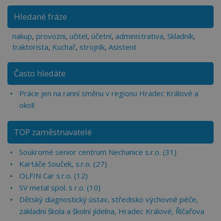
Hledané fráze
nakup
,
provozni
,
učitel
,
účetní
,
administrativa
,
Skladník
,
traktorista
,
Kuchař
,
strojník
,
Asistent
Často hledáte
Práce jen na ranní směnu v regionu Hradec Králové a
okolí
TOP zaměstnavatelé
Soukromé senior centrum Nechanice s.r.o. (31)
Kartáče Souček, s.r.o. (27)
OLFIN Car s.r.o. (12)
SV metal spol. s r.o. (10)
Dětský diagnostický ústav, středisko výchovné péče,
základní škola a školní jídelna, Hradec Králové, Říčařova