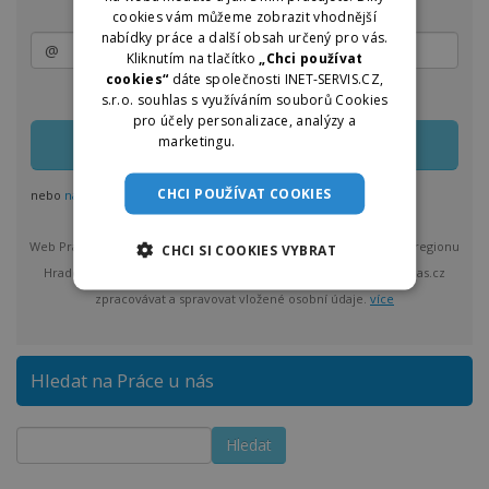
cookies vám můžeme zobrazit vhodnější
nabídky práce a další obsah určený pro vás.
Kliknutím na tlačítko
„Chci používat
cookies“
dáte společnosti INET-SERVIS.CZ,
Zasílání lze kdykoliv upravit nebo jednoduše zrušit
s.r.o. souhlas s využíváním souborů Cookies
pro účely personalizace, analýzy a
marketingu.
Více informací
CHCI POUŽÍVAT COOKIES
nebo
nastavit odběr pro více regionů
Web Práce u nás vám bude max. 1x denně posílat nové nabídky z regionu
CHCI SI COOKIES VYBRAT
Hradec Králové a okolí. Po odeslání bude provozovatel Praceunas.cz
zpracovávat a spravovat vložené osobní údaje.
více
Hledat na Práce u nás