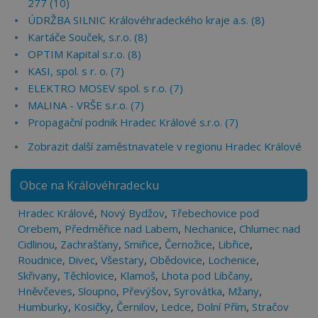
277 (10)
ÚDRŽBA SILNIC Královéhradeckého kraje a.s. (8)
Kartáče Souček, s.r.o. (8)
OPTIM Kapital s.r.o. (8)
KASI, spol. s r. o. (7)
ELEKTRO MOSEV spol. s r.o. (7)
MALINA - VRŠE s.r.o. (7)
Propagační podnik Hradec Králové s.r.o. (7)
Zobrazit další zaměstnavatele v regionu Hradec Králové
Obce na Královéhradecku
Hradec Králové
,
Nový Bydžov
,
Třebechovice pod
Orebem
,
Předměřice nad Labem
,
Nechanice
,
Chlumec nad
Cidlinou
,
Zachrašťany
,
Smiřice
,
Černožice
,
Libřice
,
Roudnice
,
Divec
,
Všestary
,
Obědovice
,
Lochenice
,
Skřivany
,
Těchlovice
,
Klamoš
,
Lhota pod Libčany
,
Hněvčeves
,
Sloupno
,
Převýšov
,
Syrovátka
,
Mžany
,
Humburky
,
Kosičky
,
Černilov
,
Ledce
,
Dolní Přím
,
Stračov