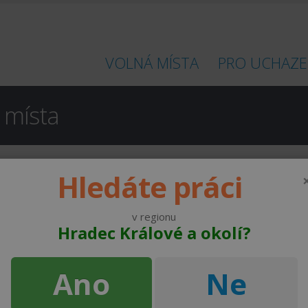
VOLNÁ MÍSTA
PRO UCHAZE
 místa
Hledáte práci
no
v regionu
Hradec Králové a okolí?
od 33000 ,- Kč
ENERMO s.r.o.
Ano
Ne
od 45000 ,- Kč
Roman Vojtaš