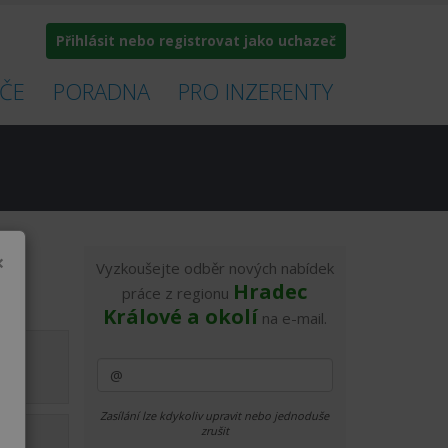
Přihlásit nebo registrovat jako uchazeč
ČE
PORADNA
PRO INZERENTY
×
Vyzkoušejte odběr nových nabídek
Hradec
práce z regionu
Králové a okolí
na e-mail.
1.4.
Zasílání lze kdykoliv upravit nebo jednoduše
zrušit
13.5.