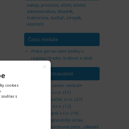
nakup
,
provozni
,
učitel
,
účetní
,
administrativa
,
Skladník
,
traktorista
,
Kuchař
,
strojník
,
Asistent
Často hledáte
Práce jen na ranní směnu v
regionu Hradec Králové a okolí
×
pe
TOP zaměstnavatelé
Soukromé senior centrum
íky cookies
.
Nechanice s.r.o. (31)
. souhlas s
Kartáče Souček, s.r.o. (27)
nformací
OLFIN Car s.r.o. (12)
SV metal spol. s r.o. (10)
Dětský diagnostický ústav,
středisko výchovné péče, základní