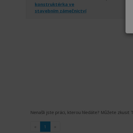
konstruktérka ve
stavebním zámečnictví
Nenašli jste práci, kterou hledáte? Můžete zkusit
«
1
»