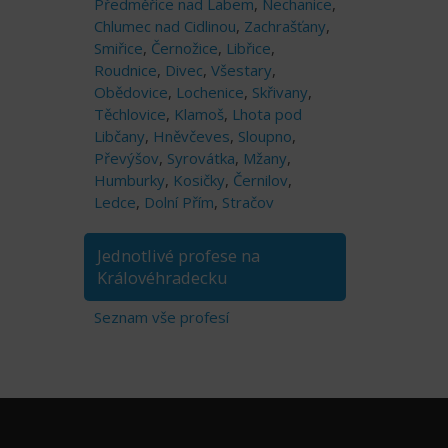
Předměřice nad Labem
,
Nechanice
,
Chlumec nad Cidlinou
,
Zachrašťany
,
Smiřice
,
Černožice
,
Libřice
,
Roudnice
,
Divec
,
Všestary
,
Obědovice
,
Lochenice
,
Skřivany
,
Těchlovice
,
Klamoš
,
Lhota pod
Libčany
,
Hněvčeves
,
Sloupno
,
Převýšov
,
Syrovátka
,
Mžany
,
Humburky
,
Kosičky
,
Černilov
,
Ledce
,
Dolní Přím
,
Stračov
Jednotlivé profese na
Královéhradecku
Seznam vše profesí