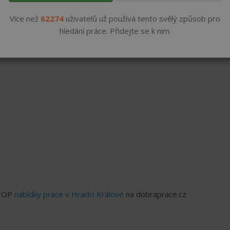
do 50000 ,- Kč
Více než
62274
uživatelů už používá tento svělý způsob pro
hledání práce. Přidejte se k nim.
 TOP
nabídky práce v Hradci Králové
na dobraprace.cz