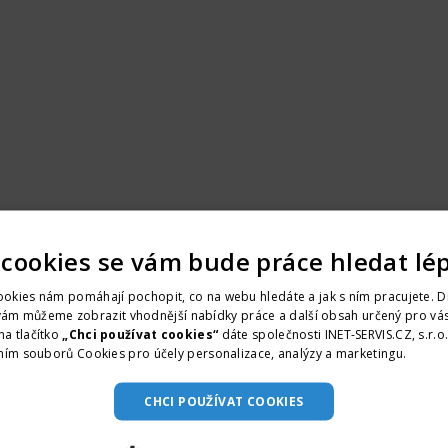
 cookies se vám bude práce hledat lé
okies nám pomáhají pochopit, co na webu hledáte a jak s ním pracujete. D
vám můžeme zobrazit vhodnější nabídky práce a další obsah určený pro vás
na tlačítko
„Chci používat cookies“
dáte společnosti INET-SERVIS.CZ, s.r.o
ním souborů Cookies pro účely personalizace, analýzy a marketingu.
Více i
CHCI POUŽÍVAT COOKIES