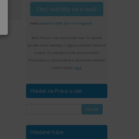
nebo
nastavit odběr pro více regionů
Web Práce u nás vám bude max. 1x denně
posílat nové nabídky z regionu Hradec Králové
a okolí. Po odeslání bude provozovatel
Praceunas.cz zpracovávat a spravovat vložené
osobní údaje.
více
Hledat na Práce u nás
Hledané fráze