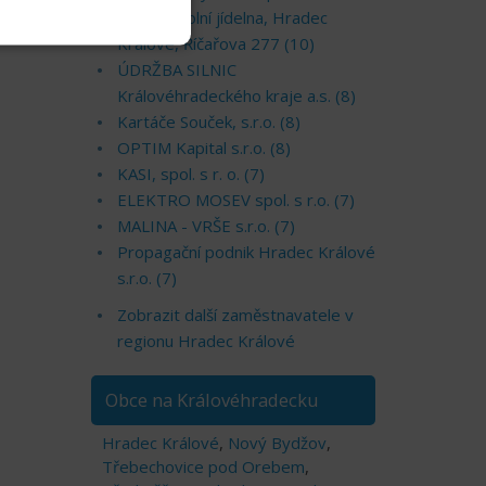
škola a školní jídelna, Hradec
Králové, Říčařova 277 (10)
ÚDRŽBA SILNIC
Královéhradeckého kraje a.s. (8)
Kartáče Souček, s.r.o. (8)
OPTIM Kapital s.r.o. (8)
KASI, spol. s r. o. (7)
ELEKTRO MOSEV spol. s r.o. (7)
MALINA - VRŠE s.r.o. (7)
Propagační podnik Hradec Králové
s.r.o. (7)
Zobrazit další zaměstnavatele v
regionu Hradec Králové
Obce na Královéhradecku
Hradec Králové
,
Nový Bydžov
,
Třebechovice pod Orebem
,