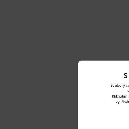
S
Soubory co
Kliknutím 
využívá