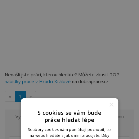
Nenašli jste práci, kterou hledáte? Můžete zkusit TOP
nabídky práce v Hradci Králové
na dobraprace.cz
«
1
»
×
S cookies se vám bude
Vyzkoušejte odběr nových nabídek práce z regionu
práce hledat lépe
Hradec Králové a okolí
na e-mail.
Soubory cookies nám pomáhají pochopit, co
na webu hledáte a jak s ním pracujete. Díky