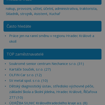
nakup
,
provozni
,
učitel
,
účetní
,
administrativa
,
traktorista
,
Skladník
,
strojník
,
Asistent
,
Kuchař
Často hledáte
Práce jen na ranní směnu v regionu Hradec Králové a
okolí
TOP zaměstnavatelé
Soukromé senior centrum Nechanice s.r.o. (31)
Kartáče Souček, s.r.o. (27)
OLFIN Car s.r.o. (12)
SV metal spol. s r.o. (10)
Dětský diagnostický ústav, středisko výchovné péče,
základní škola a školní jídelna, Hradec Králové, Říčařova
277 (10)
ÚDRŽBA SILNIC Královéhradeckého kraje a.s. (8)