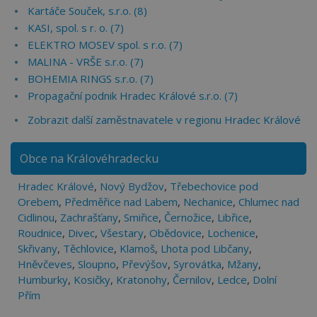
Kartáče Souček, s.r.o. (8)
KASI, spol. s r. o. (7)
ELEKTRO MOSEV spol. s r.o. (7)
MALINA - VRŠE s.r.o. (7)
BOHEMIA RINGS s.r.o. (7)
Propagační podnik Hradec Králové s.r.o. (7)
Zobrazit další zaměstnavatele v regionu Hradec Králové
Obce na Královéhradecku
Hradec Králové
,
Nový Bydžov
,
Třebechovice pod
Orebem
,
Předměřice nad Labem
,
Nechanice
,
Chlumec nad
Cidlinou
,
Zachrašťany
,
Smiřice
,
Černožice
,
Libřice
,
Roudnice
,
Divec
,
Všestary
,
Obědovice
,
Lochenice
,
Skřivany
,
Těchlovice
,
Klamoš
,
Lhota pod Libčany
,
Hněvčeves
,
Sloupno
,
Převýšov
,
Syrovátka
,
Mžany
,
Humburky
,
Kosičky
,
Kratonohy
,
Černilov
,
Ledce
,
Dolní
Přím