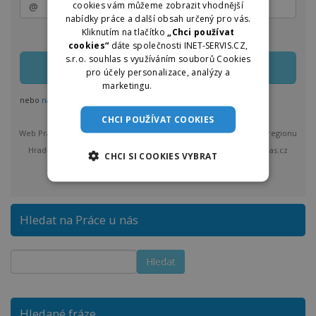
cookies vám můžeme zobrazit vhodnější
nabídky práce a další obsah určený pro vás.
Kliknutím na tlačítko
„Chci používat
Zasílání lze kdykoliv upravit nebo jednoduše zrušit
cookies“
dáte společnosti INET-SERVIS.CZ,
s.r.o. souhlas s využíváním souborů Cookies
pro účely personalizace, analýzy a
marketingu.
Více informací
nebo
nastavit odběr pro více regionů
CHCI POUŽÍVAT COOKIES
Web Práce u nás vám bude max. 1x denně posílat nové nabídky z regionu
Hradec Králové a okolí. Po odeslání bude provozovatel Praceunas.cz
CHCI SI COOKIES VYBRAT
zpracovávat a spravovat vložené osobní údaje.
více
Hledat na Práce u nás
Hledané fráze