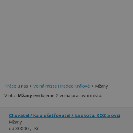
Práce u nás
>
Volná místa Hradec Králové
> Mžany
V obci
Mžany
evidujeme 2 volná pracovní místa.
Chovatel / ka a ošetřovatel / ka skotu, KOZ a ovcí
Mžany
od 30000 ,- Kč