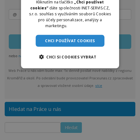
Kliknutím na tlačítko
„Chci používat
cookies“
dáte společnosti INET-SERVIS.CZ,
s.r.o. souhlas s využíváním souborů Cookies
pro účely personalizace, analýzy a
marketingu.
Více informací
Zasílání lze kdykoliv upravit nebo jednoduše zrušit
CHCI POUŽÍVAT COOKIES
nebo
nastavit odběr pro více regionů
CHCI SI COOKIES VYBRAT
Web Práce u nás vám bude max. 1x denně posílat nové nabídky z regionu
Kroměříž a okolí. Po odeslání bude provozovatel Praceunas.cz zpracovávat
a spravovat vložené osobní údaje.
více
Hledat na Práce u nás