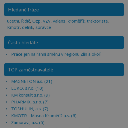
Hledané fráze
ucetni
,
Řidič
,
Ozp
,
VZV
,
valens
,
kroměříž
,
traktorista
,
Kmotr
,
delnik
,
správce
Často hledáte
Práce jen na ranní směnu v regionu Zlín a okolí
TOP zaměstnavatelé
MAGNETON a.s. (21)
LUKO, s.r.o. (10)
KM konsult s.r.o. (9)
PHARMIX, s.r.o. (7)
TOSHULIN, a.s. (7)
KMOTR - Masna Kroměříž a.s. (6)
Zámoraví, a.s. (5)