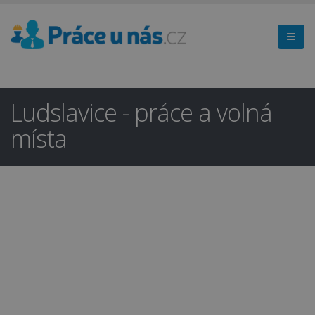
Ludslavice - práce a volná
místa
Hledáte práci
×
v regionu
Kroměříž a okolí?
Ano
Ne