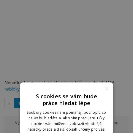
Nenašli jste práci, kterou hledáte? Můžete zkusit TOP
×
nabídky práce v Kroměříži
na dobraprace.cz
S cookies se vám bude
práce hledat lépe
«
1
»
Soubory cookies nám pomáhají pochopit, co
na webu hledáte a jak s ním pracujete. Díky
Vyzkoušejte odběr nových nabídek práce z regionu
cookies vám můžeme zobrazit vhodnější
Kroměříž a okolí
nabídky práce a další obsah určený pro vás.
na e-mail.