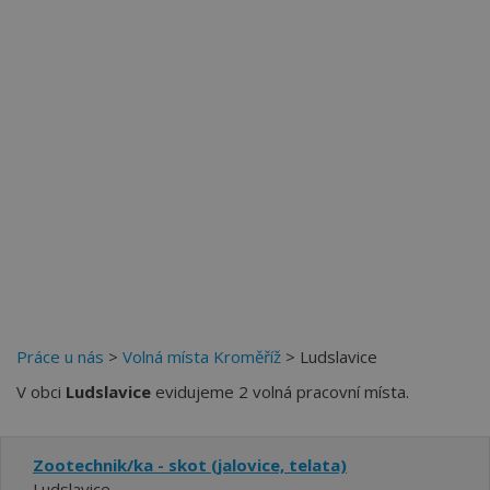
Více než
62275
uživatelů už používá tento svělý způsob
pro hledání práce. Přidejte se k nim.
Práce u nás
>
Volná místa Kroměříž
> Ludslavice
V obci
Ludslavice
evidujeme 2 volná pracovní místa.
Zootechnik/ka - skot (jalovice, telata)
Ludslavice