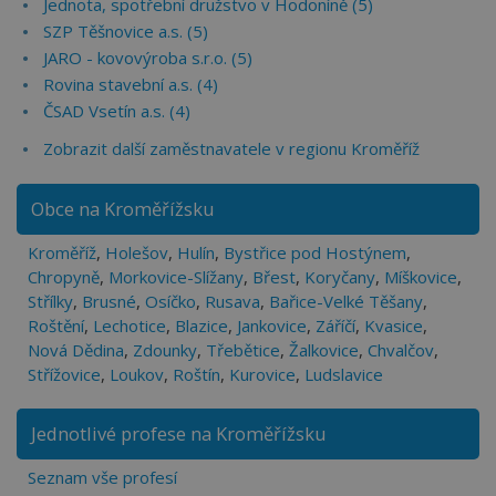
Jednota, spotřební družstvo v Hodoníně (5)
SZP Těšnovice a.s. (5)
JARO - kovovýroba s.r.o. (5)
Rovina stavební a.s. (4)
ČSAD Vsetín a.s. (4)
Zobrazit další zaměstnavatele v regionu Kroměříž
Obce na Kroměřížsku
Kroměříž
,
Holešov
,
Hulín
,
Bystřice pod Hostýnem
,
Chropyně
,
Morkovice-Slížany
,
Břest
,
Koryčany
,
Míškovice
,
Střílky
,
Brusné
,
Osíčko
,
Rusava
,
Bařice-Velké Těšany
,
Roštění
,
Lechotice
,
Blazice
,
Jankovice
,
Záříčí
,
Kvasice
,
Nová Dědina
,
Zdounky
,
Třebětice
,
Žalkovice
,
Chvalčov
,
Střížovice
,
Loukov
,
Roštín
,
Kurovice
,
Ludslavice
Jednotlivé profese na Kroměřížsku
Seznam vše profesí