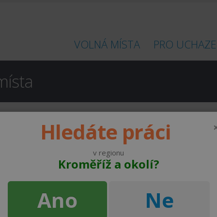
VOLNÁ MÍSTA
PRO UCHAZE
místa
Hledáte práci
v regionu
Kroměříž a okolí?
Máš auto a ráno do 7:30 čas? Pojď doručovat noviny a časopisy v okrese Kroměříž
Rusava
4100 - 4200 Kč za měsíc
Ano
Ne
od 140 ,- Kč
Jestřabí Rusava s.r.o.