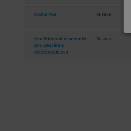
Kuchař/ka
Rusava
Kvalifikovaní pracovníci
Rusava
pro pěstění a
ošetřování lesa