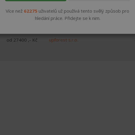
Více než
62275
uživatelů už používá tento svělý způsob pro
od 150 ,- Kč do
Jestřabí Rusava s.r.o.
hledání práce. Přidejte se k nim.
200 ,- Kč
od 27400 ,- Kč
upforest s.r.o.