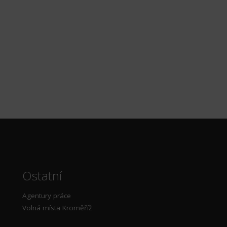
Ostatní
Agentury práce
Volná místa Kroměříž