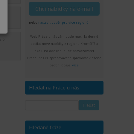
28.5.
nebo
nastavit odběr pro více regionů
Web Práce u nás vám bude max. 1x denně
3.6.
posílat nové nabídky z regionu Kroměříž a
okolí. Po odeslání bude provozovatel
Praceunas.cz zpracovávat a spravovat vložené
osobní údaje.
více
Hledat na Práce u nás
Hledané fráze