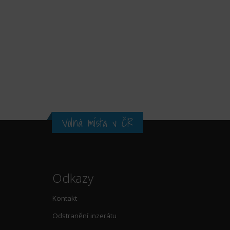
Volná místa v ČR
Odkazy
Kontakt
Odstranění inzerátu