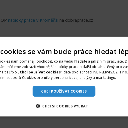
 TOP
nabídky práce v Kroměříži
na dobraprace.cz
 cookies se vám bude práce hledat lé
okies nám pomáhají pochopit, co na webu hledáte a jak s ním pracujete. D
vám můžeme zobrazit vhodnější nabídky práce a další obsah určený pro vás
na tlačítko
„Chci používat cookies“
dáte společnosti INET-SERVIS.CZ, s.r.o
ním souborů Cookies pro účely personalizace, analýzy a marketingu.
Více i
CHCI POUŽÍVAT COOKIES
CHCI SI COOKIES VYBRAT