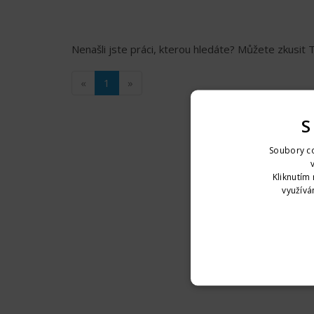
Nenašli jste práci, kterou hledáte? Můžete zkusit
«
1
»
S
Soubory co
Kliknutím 
využívá