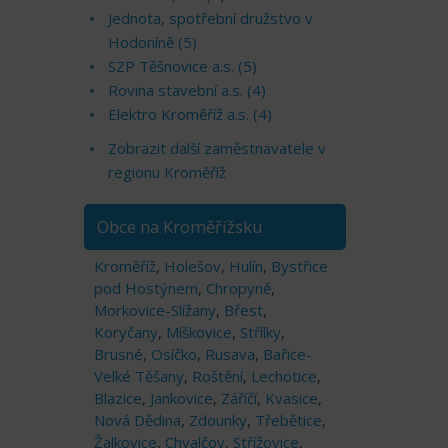
Jednota, spotřební družstvo v
Hodoníně (5)
SZP Těšnovice a.s. (5)
Rovina stavební a.s. (4)
Elektro Kroměříž a.s. (4)
Zobrazit další zaměstnavatele v
regionu Kroměříž
Obce na Kroměřížsku
Kroměříž
,
Holešov
,
Hulín
,
Bystřice
pod Hostýnem
,
Chropyně
,
Morkovice-Slížany
,
Břest
,
Koryčany
,
Míškovice
,
Střílky
,
Brusné
,
Osíčko
,
Rusava
,
Bařice-
Velké Těšany
,
Roštění
,
Lechotice
,
Blazice
,
Jankovice
,
Záříčí
,
Kvasice
,
Nová Dědina
,
Zdounky
,
Třebětice
,
Žalkovice
,
Chvalčov
,
Střížovice
,