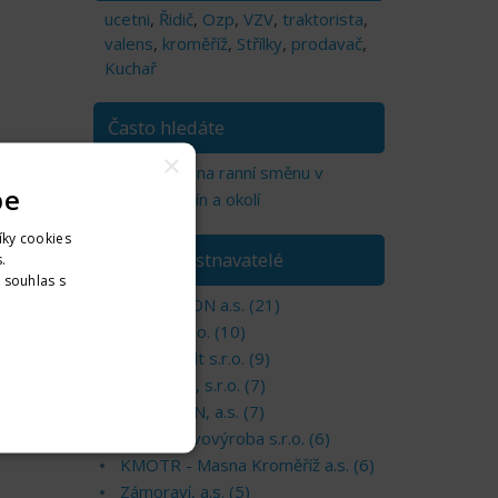
ucetni
,
Řidič
,
Ozp
,
VZV
,
traktorista
,
valens
,
kroměříž
,
Střílky
,
prodavač
,
Kuchař
Často hledáte
×
Práce jen na ranní směnu v
pe
regionu Zlín a okolí
íky cookies
TOP zaměstnavatelé
.
. souhlas s
nformací
MAGNETON a.s. (21)
LUKO, s.r.o. (10)
KM konsult s.r.o. (9)
PHARMIX, s.r.o. (7)
TOSHULIN, a.s. (7)
JARO - kovovýroba s.r.o. (6)
KMOTR - Masna Kroměříž a.s. (6)
Zámoraví, a.s. (5)