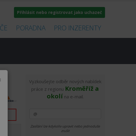
Přihlásit nebo registrovat jako uchazeč
ČE
PORADNA
PRO INZERENTY
×
Vyzkoušejte odběr nových nabídek
Kroměříž a
práce z regionu
okolí
na e-mail.
Zasílání lze kdykoliv upravit nebo jednoduše
zrušit
28.5.