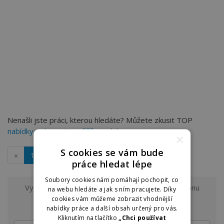
Nenašli jste práci, kterou hledáte? Můžete zkusit TOP
nabídky práce v Kroměříži
na dobraprace.cz
×
S cookies se vám bude
«
1
»
práce hledat lépe
Soubory cookies nám pomáhají pochopit, co
Vyzkoušejte odběr nových nabídek práce z regionu
na webu hledáte a jak s ním pracujete. Díky
Kroměříž a okolí
cookies vám můžeme zobrazit vhodnější
na e-mail.
nabídky práce a další obsah určený pro vás.
Kliknutím na tlačítko
„Chci používat