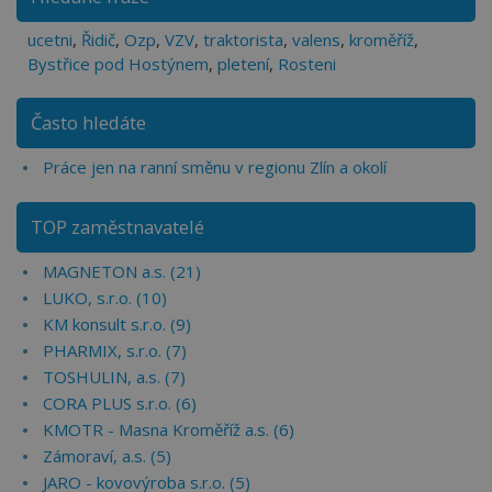
ucetni
,
Řidič
,
Ozp
,
VZV
,
traktorista
,
valens
,
kroměříž
,
Bystřice pod Hostýnem
,
pletení
,
Rosteni
Často hledáte
Práce jen na ranní směnu v regionu Zlín a okolí
TOP zaměstnavatelé
MAGNETON a.s. (21)
LUKO, s.r.o. (10)
KM konsult s.r.o. (9)
PHARMIX, s.r.o. (7)
TOSHULIN, a.s. (7)
CORA PLUS s.r.o. (6)
KMOTR - Masna Kroměříž a.s. (6)
Zámoraví, a.s. (5)
JARO - kovovýroba s.r.o. (5)