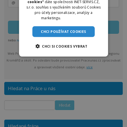
cookies“
dáte společnosti INET-SERVIS.CZ,
s.r.o. souhlas s využíváním souborů Cookies
pro účely personalizace, analýzy a
Zasílání lze kdykoliv upravit nebo jednoduše zrušit
marketingu.
Více informací
CHCI POUŽÍVAT COOKIES
nebo
nastavit odběr pro více regionů
CHCI SI COOKIES VYBRAT
Web Práce u nás vám bude max. 1x denně posílat nové nabídky z regionu
Kroměříž a okolí. Po odeslání bude provozovatel Praceunas.cz zpracovávat
a spravovat vložené osobní údaje.
více
Hledat na Práce u nás
Hledané fráze