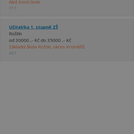
Aleš Kostrůnek
17.7.
Učitel/ka 1. stupně ZŠ
Roštín
od 30000 ,- Kč do 35000 ,- Kč
Základní škola Roštín, okres Kroměříž
29.7.