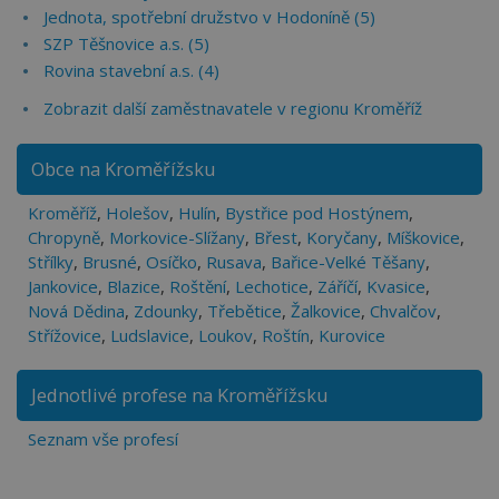
Jednota, spotřební družstvo v Hodoníně (5)
SZP Těšnovice a.s. (5)
Rovina stavební a.s. (4)
Zobrazit další zaměstnavatele v regionu Kroměříž
Obce na Kroměřížsku
Kroměříž
,
Holešov
,
Hulín
,
Bystřice pod Hostýnem
,
Chropyně
,
Morkovice-Slížany
,
Břest
,
Koryčany
,
Míškovice
,
Střílky
,
Brusné
,
Osíčko
,
Rusava
,
Bařice-Velké Těšany
,
Jankovice
,
Blazice
,
Roštění
,
Lechotice
,
Záříčí
,
Kvasice
,
Nová Dědina
,
Zdounky
,
Třebětice
,
Žalkovice
,
Chvalčov
,
Střížovice
,
Ludslavice
,
Loukov
,
Roštín
,
Kurovice
Jednotlivé profese na Kroměřížsku
Seznam vše profesí