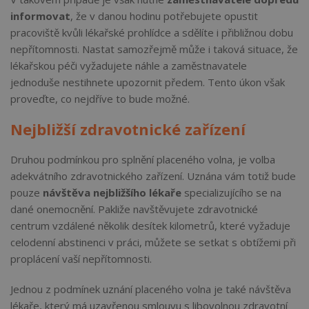
informovat
, že v danou hodinu potřebujete opustit
pracoviště kvůli lékařské prohlídce a sdělíte i přibližnou dobu
nepřítomnosti. Nastat samozřejmě může i taková situace, že
lékařskou péči vyžadujete náhle a zaměstnavatele
jednoduše nestihnete upozornit předem. Tento úkon však
proveďte, co nejdříve to bude možné.
Nejbližší zdravotnické zařízení
Druhou podmínkou pro splnění placeného volna, je volba
adekvátního zdravotnického zařízení. Uznána vám totiž bude
pouze
návštěva nejbližšího lékaře
specializujícího se na
dané onemocnění. Pakliže navštěvujete zdravotnické
centrum vzdálené několik desítek kilometrů, které vyžaduje
celodenní abstinenci v práci, můžete se setkat s obtížemi při
proplácení vaší nepřítomnosti.
Jednou z podmínek uznání placeného volna je také návštěva
lékaře, který má uzavřenou smlouvu s libovolnou zdravotní