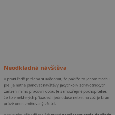
Neodkladná návštěva
V první řadě je třeba si uvědomit, že pakliže to jenom trochu
jde, je nutné plánovat návštěvy jakýchkoliv zdravotnických
zařízení mimo pracovní dobu. Je samozřejmě pochopitelné,
že to v některých případech jednoduše nelze, na což je brán
právě onen zmiňovaný zřetel.
V takovém případě je však nutné
zaměstnavatele dopředu