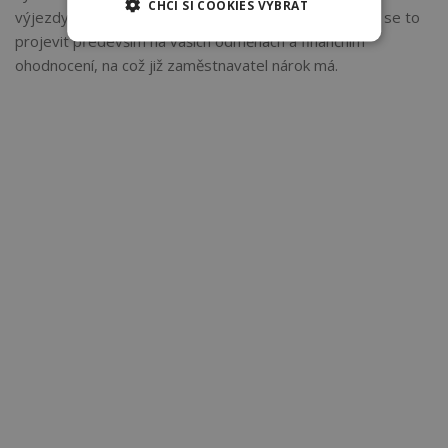
CHCI SI COOKIES VYBRAT
výjezdy do zdravotnického zařízení příliš časté, může se to
projevit především na vašich odměnách a finančním
ohodnocení, na což již zaměstnavatel nárok má.